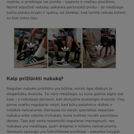
matinis, o priešingai nei zomša – lygesnis ir mažiau pluoštinis.
Norint atpažinti nubuką, pakanka perbraukti pirštu – jei medžiaga
keičia plauko kryptį ir spalvą, tai ženklas, kad turime reikalą būtent
su šiuo odos tipu.
Kaip prižiūrėti nubuką?
Reguliari nubuko priežiūra yra būtina, norint ilgai išlaikyti jo
elegantišką išvaizdą. Tai nėra medžiaga, su kuria galima elgtis bet
kaip – ji reikalauja dėmesio, bet atsilygina prabangia išvaizda. Visų
pirma svarbu reguliariai valyti, kad būtų pašalintos dulkės ir
smulkūs nešvarumai. Geriausia tai daryti specialiais šepečiais
nubukui arba valymo trintukais, kurie švelniai nuvalo paviršiaus
dėmes. Taip pat verta nepamiršti reguliariai impregnuoti, nes
nubukas yra medžiaga, jautri drėgmei ir kitiems nešvarumams.
Geriausia apsauga yra hidrofobiniai purškalai – pakanka tolygiai