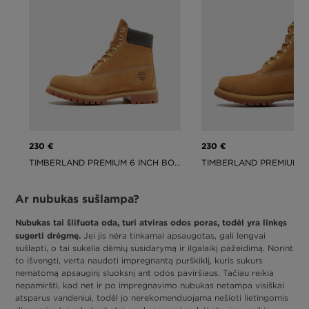
230 €
230 €
TIMBERLAND PREMIUM 6 INCH BOOT
Ar nubukas sušlampa?
Nubukas tai šlifuota oda, turi atviras odos poras, todėl yra linkęs
sugerti drėgmę.
Jei jis nėra tinkamai apsaugotas, gali lengvai
sušlapti, o tai sukelia dėmių susidarymą ir ilgalaikį pažeidimą. Norint
to išvengti, verta naudoti impregnantą purškiklį, kuris sukurs
nematomą apsauginį sluoksnį ant odos paviršiaus. Tačiau reikia
nepamiršti, kad net ir po impregnavimo nubukas netampa visiškai
atsparus vandeniui, todėl jo nerekomenduojama nešioti lietingomis