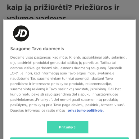
kaip ją prižiūrėti? Priežiūros ir
valymo vadovas
Turinys
Kas yra nubukas?
Kaip atrodo nubukas?
Saugome Tavo duomenis
Kaip prižiūrėti nubuką?
Dedame visas pastangas, kad mūsų Klientų apsipirkimai būtų sėkmingi,
Ar nubukas sušlampa?
o jų pasirinkti produktai geriausiai atitiktų jų poreikius. Tačiau tai
darome visiškai gerbdami visų asmens duomenų saugumą. Spustelk
Įsivaizduok, kad ką tik nusipirkai savo svajonių batus arba naują
„OK“, jei nori, kad informaciją apie Tavo elgesį mūsų svetainėje
nubuko striukę – stilingą, minkštą, tiesiog aukščiausios kokybės. Ir
naudotume Tau suasmenintam turiniui parengti, įskaitant Tavo
Nubukas atrodo įspūdingai, tačiau reikalauja
staiga… dėmė!
poreikiams ir interesams pritaikytas produktų rekomendacijas,
priežiūros.
Jei nenori, kad tavo mėgstami batai ar striukė taptų
suasmenintą reklamą ir Tavo pasirinktų nuostatų įsiminimą. Gali bet
kuriuo metu pakeisti savo sprendimą dėl slapukų ir nustatymuose
liūdnu praeities reliktu, turi žinoti, kaip juos prižiūrėti. Valyti?
pasirinkdamas „Pritaikyti“. Jei nenori gauti suasmenintų produktų
Impregnuoti? O gal geriau vengti lietaus kaip ugnies? Ramiai –
pasiūlymų, pritaikytų prie Tavo pageidavimų, pasirink „Atmesti visus”.
turime tau išsamų gidą, kuris padės išlaikyti tavo nubuko sportinę
privatumo politikoje.
Daugiau informacijos rasite mūsų
aprangą kaip naują ilgą laiką.
Kas yra nubukas?
Pritaikyti
Jei kada nors esi matęs aksominės, matinės apdailos batus ar