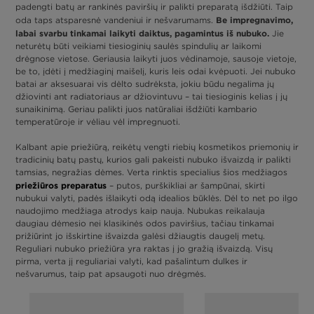
padengti batų ar rankinės paviršių ir palikti preparatą išdžiūti. Taip
Be impregnavimo,
oda taps atsparesnė vandeniui ir nešvarumams.
labai svarbu tinkamai laikyti daiktus, pagamintus iš nubuko.
Jie
neturėtų būti veikiami tiesioginių saulės spindulių ar laikomi
drėgnose vietose. Geriausia laikyti juos vėdinamoje, sausoje vietoje,
be to, įdėti į medžiaginį maišelį, kuris leis odai kvėpuoti. Jei nubuko
batai ar aksesuarai vis dėlto sudrėksta, jokiu būdu negalima jų
džiovinti ant radiatoriaus ar džiovintuvu – tai tiesioginis kelias į jų
sunaikinimą. Geriau palikti juos natūraliai išdžiūti kambario
temperatūroje ir vėliau vėl impregnuoti.
Kalbant apie priežiūrą, reikėtų vengti riebių kosmetikos priemonių ir
tradicinių batų pastų, kurios gali pakeisti nubuko išvaizdą ir palikti
tamsias, negražias dėmes. Verta rinktis specialius šios medžiagos
priežiūros preparatus
– putos, purškikliai ar šampūnai, skirti
nubukui valyti, padės išlaikyti odą idealios būklės. Dėl to net po ilgo
naudojimo medžiaga atrodys kaip nauja. Nubukas reikalauja
daugiau dėmesio nei klasikinės odos paviršius, tačiau tinkamai
prižiūrint jo išskirtine išvaizda galėsi džiaugtis daugelį metų.
Reguliari nubuko priežiūra yra raktas į jo gražią išvaizdą. Visų
pirma, verta jį reguliariai valyti, kad pašalintum dulkes ir
nešvarumus, taip pat apsaugoti nuo drėgmės.