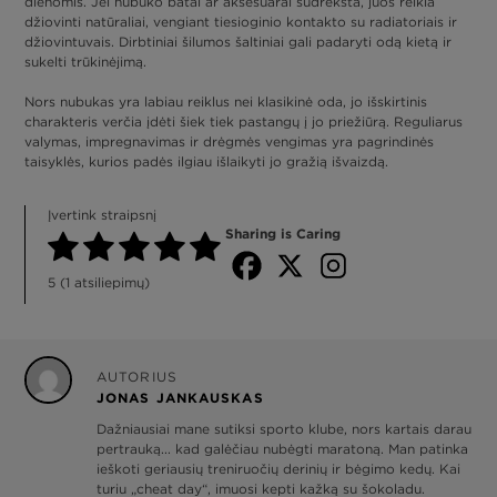
dienomis. Jei nubuko batai ar aksesuarai sudrėksta, juos reikia
džiovinti natūraliai, vengiant tiesioginio kontakto su radiatoriais ir
džiovintuvais. Dirbtiniai šilumos šaltiniai gali padaryti odą kietą ir
sukelti trūkinėjimą.
Nors nubukas yra labiau reiklus nei klasikinė oda, jo išskirtinis
charakteris verčia įdėti šiek tiek pastangų į jo priežiūrą. Reguliarus
valymas, impregnavimas ir drėgmės vengimas yra pagrindinės
taisyklės, kurios padės ilgiau išlaikyti jo gražią išvaizdą.
Įvertink straipsnį
Sharing is Caring
5
(
1
atsiliepimų)
AUTORIUS
JONAS JANKAUSKAS
Dažniausiai mane sutiksi sporto klube, nors kartais darau
pertrauką... kad galėčiau nubėgti maratoną. Man patinka
ieškoti geriausių treniruočių derinių ir bėgimo kedų. Kai
turiu „cheat day“, imuosi kepti kažką su šokoladu.