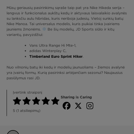
Mūsų geriausių pasirinkimų sąraše taip pat yra Nike Hikeda serija –
lengvus ir funkcionalus aukštų kedų ir aktyvaus laisvalaikio avalynės
su lanksčiu aulu hibridas, kuris neriboja judesių. Vietoj sunkių batų:
Nike Manoa. Tai universalus modelis, kuris puikiai tinka įvairiems
jauniems žmonėms.
Be šių modelių, JD Sports siūlo ir kitų
variantų, pavyzdžiui:
Vans Ultra Range Hi Mte-1,
adidas Winterplay C,
Timberland Euro Sprint Hiker
.
Nuo vilnonių batų iki kedų ir modelių jaunuoliams – žiemos avalynė
yra įvairių formų. Kurią pasirinksi artėjančiam sezonui? Naujausius
pasiūlymus rasi JD.
Įvertink straipsnį
Sharing is Caring
5
(
1
atsiliepimų)