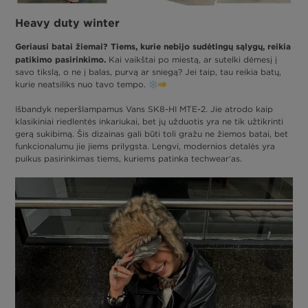
Heavy duty winter
Geriausi batai žiemai? Tiems, kurie nebijo sudėtingų sąlygų, reikia
patikimo pasirinkimo.
Kai vaikštai po miestą, ar sutelki dėmesį į
savo tikslą, o ne į balas, purvą ar sniegą? Jei taip, tau reikia batų,
kurie neatsiliks nuo tavo tempo.
Išbandyk neperšlampamus Vans SK8-HI MTE-2. Jie atrodo kaip
klasikiniai riedlentės inkariukai, bet jų užduotis yra ne tik užtikrinti
gerą sukibimą. Šis dizainas gali būti toli gražu ne žiemos batai, bet
funkcionalumu jie jiems prilygsta. Lengvi, modernios detalės yra
puikus pasirinkimas tiems, kuriems patinka techwear‘as.