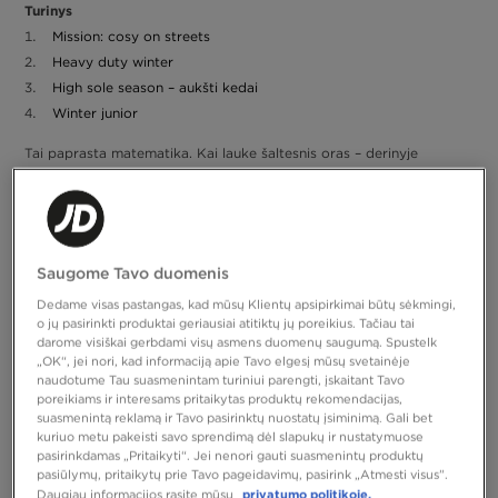
Turinys
Mission: cosy on streets
Heavy duty winter
High sole season – aukšti kedai
Winter junior
Tai paprasta matematika. Kai lauke šaltesnis oras – derinyje
daugiau sluoksnių. Kai kedai nebespėja susidoroti su oro sąlygomis,
ateina laikas atlikti „upgrade“. Patariame, kaip pasirinkti žiemos
batus pagal tavo konkrečius poreikius. Ko ieškai? Yra daugybė
galimybių. Nuo jaukių vilnonių modelių iki lauko batų, kurie atrodo
tarsi būtų pritaikyti kalnų takams. Taip pat turime pasiūlymų ir
Saugome Tavo duomenis
Bet
vaikams. Nori apsaugos nuo šalčio ar funkcionalaus dizaino?
kuriuo atveju: nesušalsi. Paskaityk žiemos avalynės gidą ir
Dedame visas pastangas, kad mūsų Klientų apsipirkimai būtų sėkmingi,
pasirink batus naujam sezonui.
o jų pasirinkti produktai geriausiai atitiktų jų poreikius. Tačiau tai
darome visiškai gerbdami visų asmens duomenų saugumą. Spustelk
Mission: cosy on streets
„OK“, jei nori, kad informaciją apie Tavo elgesį mūsų svetainėje
naudotume Tau suasmenintam turiniui parengti, įskaitant Tavo
UGG batai
atidaro sąrašą. Šilti ir minkšti, jie yra absoliučiai jaukūs –
poreikiams ir interesams pritaikytas produktų rekomendacijas,
suasmenintą reklamą ir Tavo pasirinktų nuostatų įsiminimą. Gali bet
ypač tomis dienomis, kai rimtai svarstai, ar verta išlįsti iš po
kuriuo metu pakeisti savo sprendimą dėl slapukų ir nustatymuose
antklodės. Jei nežinai, į kokius žiemos batus investuoti prieš
pasirinkdamas „Pritaikyti“. Jei nenori gauti suasmenintų produktų
sezoną, apžiūrėk naują UGG kolekciją. Vilnonė avalynė grįžta su
pasiūlymų, pritaikytų prie Tavo pageidavimų, pasirink „Atmesti visus”.
nauja energija ir tikrai išliks madinga keletą ateinančių sezonų.
privatumo politikoje.
Daugiau informacijos rasite mūsų