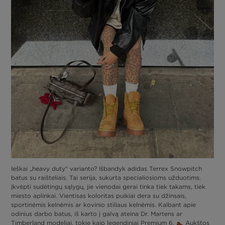
Ieškai „heavy duty“ varianto? Išbandyk adidas Terrex Snowpitch
batus su raišteliais. Tai serija, sukurta specialiosioms užduotims.
Įkvėpti sudėtingų sąlygų, jie vienodai gerai tinka tiek takams, tiek
miesto aplinkai. Vientisas koloritas puikiai dera su džinsais,
sportinėmis kelnėmis ar kovinio stiliaus kelnėmis. Kalbant apie
odinius darbo batus, iš karto į galvą ateina Dr. Martens ar
Timberland modeliai, tokie kaip legendiniai Premium 6.
Aukštos