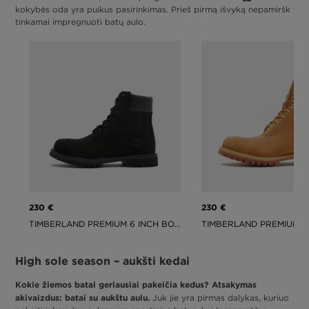
kokybės oda yra puikus pasirinkimas. Prieš pirmą išvyką nepamiršk
tinkamai impregnuoti batų aulo.
230 €
230 €
TIMBERLAND PREMIUM 6 INCH BOOT – W
High sole season – aukšti kedai
Kokie žiemos batai geriausiai pakeičia kedus? Atsakymas
akivaizdus: batai su aukštu aulu.
Juk jie yra pirmas dalykas, kuriuo