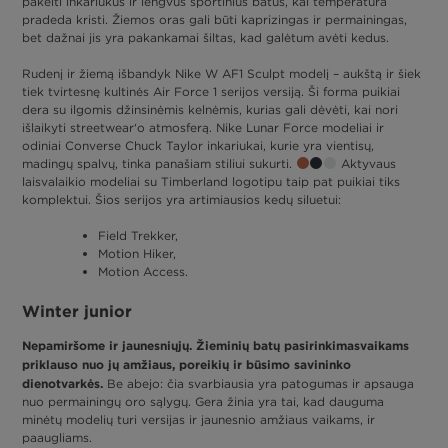
pakeiti inkariukus ir lengvus sportinius batus, kai temperatūra
pradeda kristi. Žiemos oras gali būti kaprizingas ir permainingas,
bet dažnai jis yra pakankamai šiltas, kad galėtum avėti kedus.
Rudenį ir žiemą išbandyk Nike W AF1 Sculpt modelį – aukštą ir šiek
tiek tvirtesnę kultinės Air Force 1 serijos versiją. Ši forma puikiai
dera su ilgomis džinsinėmis kelnėmis, kurias gali dėvėti, kai nori
išlaikyti streetwear‘o atmosferą. Nike Lunar Force modeliai ir
odiniai Converse Chuck Taylor inkariukai, kurie yra vientisų,
madingų spalvų, tinka panašiam stiliui sukurti.
Aktyvaus
laisvalaikio modeliai su Timberland logotipu taip pat puikiai tiks
komplektui. Šios serijos yra artimiausios kedų siluetui:
Field Trekker,
Motion Hiker,
Motion Access.
Winter junior
Nepamiršome ir jaunesniųjų. Žieminių batų pasirinkimasvaikams
priklauso nuo jų amžiaus, poreikių ir būsimo savininko
dienotvarkės.
Be abejo: čia svarbiausia yra patogumas ir apsauga
nuo permainingų oro sąlygų. Gera žinia yra tai, kad dauguma
minėtų modelių turi versijas ir jaunesnio amžiaus vaikams, ir
paaugliams.