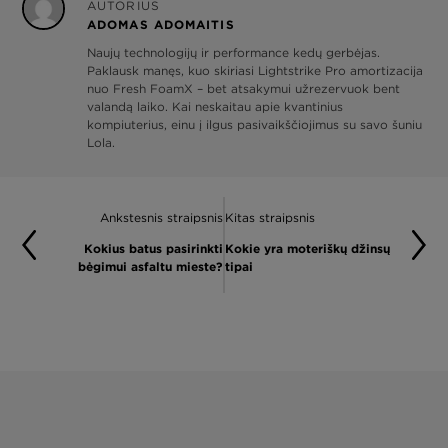
AUTORIUS
ADOMAS ADOMAITIS
Naujų technologijų ir performance kedų gerbėjas.
Paklausk manęs, kuo skiriasi Lightstrike Pro amortizacija
nuo Fresh FoamX – bet atsakymui užrezervuok bent
valandą laiko. Kai neskaitau apie kvantinius
kompiuterius, einu į ilgus pasivaikščiojimus su savo šuniu
Lola.
Ankstesnis straipsnis
Kitas straipsnis
Kokius batus pasirinkti
Kokie yra moteriškų džinsų
bėgimui asfaltu mieste?
tipai