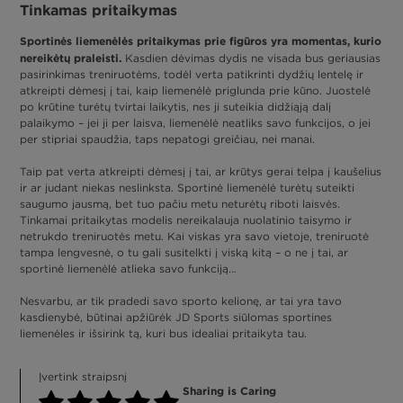
Tinkamas pritaikymas
Sportinės liemenėlės pritaikymas prie figūros yra momentas, kurio
nereikėtų praleisti.
Kasdien dėvimas dydis ne visada bus geriausias
pasirinkimas treniruotėms, todėl verta patikrinti dydžių lentelę ir
atkreipti dėmesį į tai, kaip liemenėlė priglunda prie kūno. Juostelė
po krūtine turėtų tvirtai laikytis, nes ji suteikia didžiąją dalį
palaikymo – jei ji per laisva, liemenėlė neatliks savo funkcijos, o jei
per stipriai spaudžia, taps nepatogi greičiau, nei manai.
Taip pat verta atkreipti dėmesį į tai, ar krūtys gerai telpa į kaušelius
ir ar judant niekas neslinksta. Sportinė liemenėlė turėtų suteikti
saugumo jausmą, bet tuo pačiu metu neturėtų riboti laisvės.
Tinkamai pritaikytas modelis nereikalauja nuolatinio taisymo ir
netrukdo treniruotės metu. Kai viskas yra savo vietoje, treniruotė
tampa lengvesnė, o tu gali susitelkti į viską kitą – o ne į tai, ar
sportinė liemenėlė atlieka savo funkciją…
Nesvarbu, ar tik pradedi savo sporto kelionę, ar tai yra tavo
kasdienybė, būtinai apžiūrėk JD Sports siūlomas sportines
liemenėles ir išsirink tą, kuri bus idealiai pritaikyta tau.
Įvertink straipsnį
Sharing is Caring