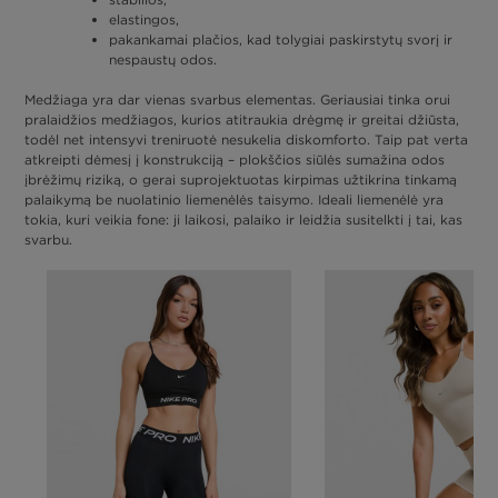
elastingos,
pakankamai plačios, kad tolygiai paskirstytų svorį ir
nespaustų odos.
Medžiaga yra dar vienas svarbus elementas. Geriausiai tinka orui
pralaidžios medžiagos, kurios atitraukia drėgmę ir greitai džiūsta,
todėl net intensyvi treniruotė nesukelia diskomforto. Taip pat verta
atkreipti dėmesį į konstrukciją – plokščios siūlės sumažina odos
įbrėžimų riziką, o gerai suprojektuotas kirpimas užtikrina tinkamą
palaikymą be nuolatinio liemenėlės taisymo. Ideali liemenėlė yra
tokia, kuri veikia fone: ji laikosi, palaiko ir leidžia susitelkti į tai, kas
svarbu.