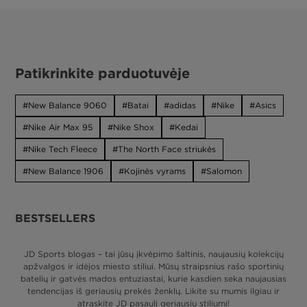
Patikrinkite parduotuvėje
New Balance 9060
Batai
adidas
Nike
Asics
Nike Air Max 95
Nike Shox
Kedai
Nike Tech Fleece
The North Face striukės
New Balance 1906
Kojinės vyrams
Salomon
BESTSELLERS
JD Sports blogas – tai jūsų įkvėpimo šaltinis, naujausių kolekcijų
apžvalgos ir idėjos miesto stiliui. Mūsų straipsnius rašo sportinių
batelių ir gatvės mados entuziastai, kurie kasdien seka naujausias
tendencijas iš geriausių prekės ženklų. Likite su mumis ilgiau ir
atraskite JD pasaulį geriausiu stiliumi!