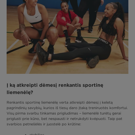
Į ką atkreipti dėmesį renkantis sportinę
liemenėlę?
Renkantis sportinę liemenėlę verta atkreipti dėmesį į keletą
pagrindinių savybių, kurios iš tiesų daro įtaką treniruotės komfortui.
Visų pirma svarbu tinkamas prigludimas – liemenėlė turėtų gerai
priglusti prie kūno, bet nespausti ir netrukdyti kvėpuoti. Taip pat
svarbios petnešėlės ir juostelė po krūtine:
stabilios,