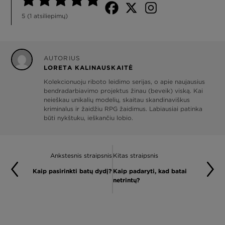
5
(
1
atsiliepimų)
AUTORIUS
LORETA KALINAUSKAITĖ
Kolekcionuoju riboto leidimo serijas, o apie naujausius
bendradarbiavimo projektus žinau (beveik) viską. Kai
neieškau unikalių modelių, skaitau skandinaviškus
kriminalus ir žaidžiu RPG žaidimus. Labiausiai patinka
būti nykštuku, ieškančiu lobio.
Ankstesnis straipsnis
Kitas straipsnis
Kaip pasirinkti batų dydį?
Kaip padaryti, kad batai
netrintų?