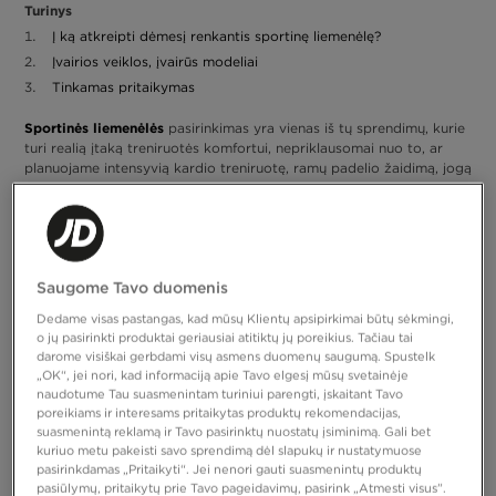
Turinys
Į ką atkreipti dėmesį renkantis sportinę liemenėlę?
Įvairios veiklos, įvairūs modeliai
Tinkamas pritaikymas
Sportinės liemenėlės
pasirinkimas yra vienas iš tų sprendimų, kurie
turi realią įtaką treniruotės komfortui, nepriklausomai nuo to, ar
planuojame intensyvią kardio treniruotę, ramų padelio žaidimą, jogą
ar ilgesnį pasivaikščiojimą. Tai sportinės aprangos elementas, kuris
dirba kartu su visu kūnu – iš tiesų nuo pat pirmojo judesio, ir kurio
kokybė greitai jaučiama. Tinkamai parinkta liemenėlė suteikia
stabilumo, laisvės ir pasitikėjimo jausmą, todėl tu gali sutelkti
dėmesį į veiklą… o ne į aprangos taisymą treniruotės metu.
Saugome Tavo duomenis
Sportinė liemenėlė – tai ne tik dydžio, bet ir palaikymo rūšies,
Dedame visas pastangas, kad mūsų Klientų apsipirkimai būtų sėkmingi,
medžiagos bei pritaikymo prie treniruotės tipo klausimas.
o jų pasirinkti produktai geriausiai atitiktų jų poreikius. Tačiau tai
Kiekvienas kūnas yra kitoks, kaip ir poreikiai – kitokie bėgant,
darome visiškai gerbdami visų asmens duomenų saugumą. Spustelk
kitokie atliekant jėgos treniruotes ar judrumo užsiėmimus. Būtent
„OK“, jei nori, kad informaciją apie Tavo elgesį mūsų svetainėje
todėl tinkamo modelio pasirinkimas yra svarbus ir gali padaryti
naudotume Tau suasmenintam turiniui parengti, įskaitant Tavo
treniruotę malonesnę, o judesius – natūralesnius. Kai liemenėlė gerai
poreikiams ir interesams pritaikytas produktų rekomendacijas,
priglunda, nespaudžia ir užtikrina tinkamą palaikymą, tu nustoji apie
suasmenintą reklamą ir Tavo pasirinktų nuostatų įsiminimą. Gali bet
ją galvoti – o tai yra geriausias ženklas, kad ji buvo tinkamai
kuriuo metu pakeisti savo sprendimą dėl slapukų ir nustatymuose
parinkta.
pasirinkdamas „Pritaikyti“. Jei nenori gauti suasmenintų produktų
pasiūlymų, pritaikytų prie Tavo pageidavimų, pasirink „Atmesti visus”.