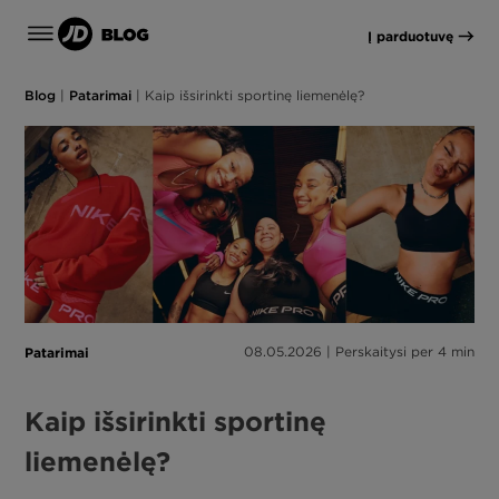
Į parduotuvę
Blog
|
Patarimai
|
Kaip išsirinkti sportinę liemenėlę?
Patarimai
08.05.2026 | Perskaitysi per 4 min
Kaip išsirinkti sportinę
liemenėlę?