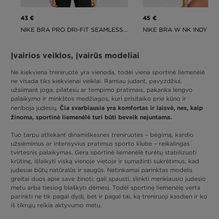
43 €
45 €
NIKE BRA PRO DRI-FIT SEAMLESS LIGHT SUPPORT
Įvairios veiklos, įvairūs modeliai
Ne kiekviena treniruotė yra vienoda, todėl viena sportinė liemenėlė
ne visada tiks kiekvienai veiklai. Ramiau judant, pavyzdžiui,
užsiimant joga, pilatesu ar tempimo pratimais, pakanka lengvo
palaikymo ir minkštos medžiagos, kuri prisitaiko prie kūno ir
Čia svarbiausia yra komfortas ir laisvė, nes, kaip
neriboja judesių.
žinoma, sportinė liemenėlė turi būti beveik nejuntama.
Tuo tarpu atliekant dinamiškesnes treniruotes – bėgimą, kardio
užsiėmimus ar intensyvius pratimus sporto klube – reikalingas
tvirtesnis palaikymas. Gera sportinė liemenėlė turėtų stabilizuoti
krūtinę, išlaikyti viską vienoje vietoje ir sumažinti sukrėtimus, kad
judesiai būtų natūralūs ir saugūs. Netinkamai parinktas modelis
greitai duos apie save žinoti: gali spausti, slinkti menkiausio judesio
metu arba tiesiog blaškyti dėmesį. Todėl sportinę liemenėlę verta
parinkti ne tik pagal dydį, bet ir pagal tai, ką treniruoji kasdien ir ko
iš tikrųjų reikia aktyvumo metu.